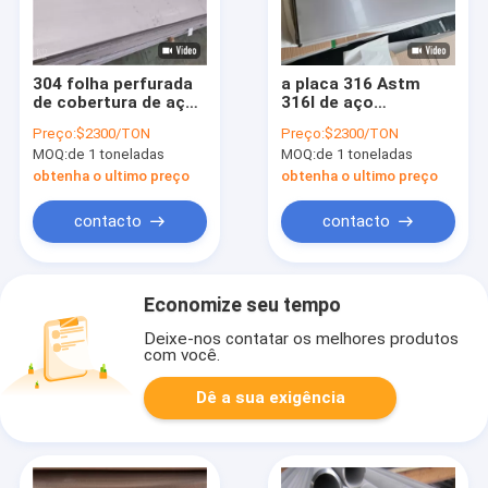
304 folha perfurada
a placa 316 Astm
de cobertura de aço
316l de aço
inoxidável escovada
inoxidável de 6mm
Preço:
$2300/TON
Preço:
$2300/TON
categoria de 0,9
5mm chapeia 12 11 a
MOQ:
de 1 toneladas
MOQ:
de 1 toneladas
milímetros Ss 304
folha de aço
completa duramente
inoxidável do calibre
obtenha o ultimo preço
obtenha o ultimo preço
do calibre 10
contacto
contacto
Economize seu tempo
Deixe-nos contatar os melhores produtos
com você.
Dê a sua exigência