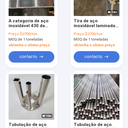
A categoria de aço
Tira de aço
inoxidável 430 da
inoxidável laminada
bobina 410 do ruído
na largura da bobina
Preço:
$2700/ton
Preço:
$2700/ton
1,4305 420 316l 309s
50mm 60mm 80mm
MOQ:
de 1 toneladas
MOQ:
de 1 toneladas
310s laminou
100mm
obtenha o ultimo preço
obtenha o ultimo preço
contacto
contacto
Para casa
Produtos
Vídeos
Tubulação de aço
Tubulação de aço