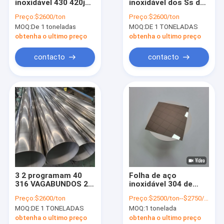
inoxidável 430 420j2
inoxidável dos Ss do
Sobre nós
420j1 410 5mm da
revestimento 304 do
Preço:
$2600/ton
Preço:
$2600/ton
linha fina 316L do
espelho de Astm 2b
MOQ:
De 1 toneladas
MOQ:
DE 1 TONELADAS
cetim do RUÍDO 904L
No.4 dos tubos
Visita à fábrica
capilares de Aisi 304l
obtenha o ultimo preço
obtenha o ultimo preço
304
Controle de qualidade
contacto
contacto
Solicite um orçamento
tubulação 316l de aço inoxidável
tubulação 304 de aço inoxidável
tubulação soldada de aço inoxidável
3 2 programam 40
Folha de aço
316 VAGABUNDOS 2B
inoxidável 304 de
os ss sem emenda conduzem
Sa 213 Tp 316l de
espessura 8K
Preço:
$2600/ton
Preço:
$2500/ton--$2750/ton
aço inoxidável da
acabamento 0,3 mm
Folha de metal de aço inoxidável
MOQ:
DE 1 TONELADAS
MOQ:
1 tonelada
tubulação 12mm
com excelente
13mm 14mm 15mm
formabilidade
obtenha o ultimo preço
obtenha o ultimo preço