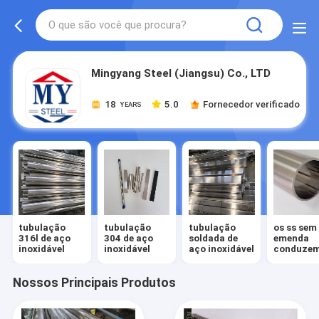
Mingyang Steel (Jiangsu) Co., LTD
18
5.0
Fornecedor verificado
YEARS
tubulação
tubulação
tubulação
os ss sem
316l de aço
304 de aço
soldada de
emenda
inoxidável
inoxidável
aço inoxidável
conduze
Nossos Principais Produtos