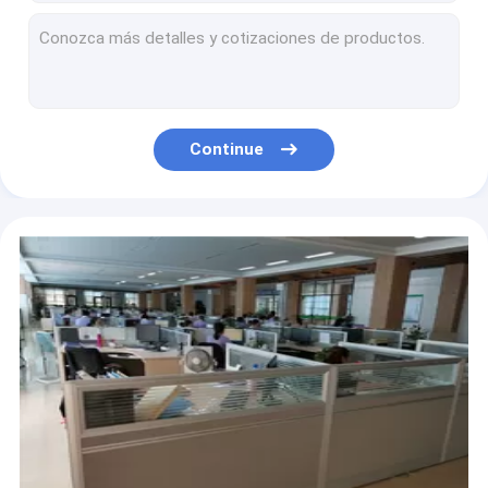
4 x 8 304 revestimento de aço inoxidável 4x8 da folha 2b gravados da folha 3mm Ss 304 laminado a alta temperatura
31.75MM 1 1/4 de polegada SS sem emenda conduzem o ruído 2448 2391 o revestimento de ASTM A240 304 No.4
3/4 no Sus Aisi da tubulação sem emenda 12mm de 1in Sch 80 Ss 316 laminou
Tubulação 316l de aço inoxidável retangular da programação 10 1,25 polegadas tubulação de aço inoxidável de 1 polegada 316
Programação 80 3 2 tubulação de aço inoxidável NO.4 316 da polegada 316 304 201 fornecedores de aço inoxidável do tubo 316l
Continue
Folha de aço inoxidável da placa Sus304 Ss316 de 0,6 milímetros 0,5 milímetro 0,4 milímetro 0,3 milímetro Aisi 304