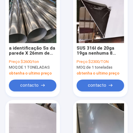
a identificação Ss da
SUS 316l de 20ga
parede X 26mm de
19ga nenhuma 8
30mm OD X 2mm
folha de aço
Preço:
$2600/ton
Preço:
$2300/TON
soldada conduz a
inoxidável do espelho
MOQ:
DE 1 TONELADAS
MOQ:
de 1 toneladas
tubulação inoxidável
da folha 0.5mm Ss
que solda o SUS AISI
do revestimento do
obtenha o ultimo preço
obtenha o ultimo preço
de 310s 317l
espelho
contacto
contacto