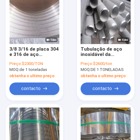
3/8 3/16 de placa 304
Tubulação de aço
e 316 de aço
inoxidável da
inoxidável perfurou
exaustão da
Preço:
$2300/TON
Preço:
$2600/ton
10MM 6mm 14 folha
polegada 1,75 de aço
MOQ:
de 1 toneladas
MOQ:
DE 1 TONELADAS
de aço inoxidável de
inoxidável da
GA 18Ga
tubulação 316l 1,5 da
obtenha o ultimo preço
obtenha o ultimo preço
programação 40
laminada a alta
contacto
contacto
temperatura