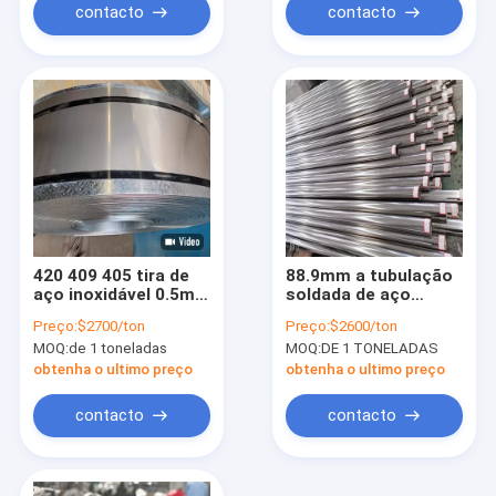
6mm
contacto
contacto
420 409 405 tira de
88.9mm a tubulação
aço inoxidável 0.5mm
soldada de aço
0.9mm 1.2mm
inoxidável 304h 304l
Preço:
$2700/ton
Preço:
$2600/ton
Ss de um Erw de 3,5
MOQ:
de 1 toneladas
MOQ:
DE 1 TONELADAS
polegadas conduzem
a soldadura
obtenha o ultimo preço
obtenha o ultimo preço
contacto
contacto