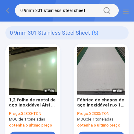
0 9mm 301 Stainless Steel Sheet
(5)
1,2 folha de metal de
Fábrica de chapas de
aço inoxidável Aisi do
aço inoxidável n.o 1
milímetro 0,9
laminadas a frio de
Preço:
$2300/TON
Preço:
$2300/TON
milímetro 0,8
espessura de 6 mm
MOQ:
de 1 toneladas
MOQ:
de 1 toneladas
milímetro 0,7
Astm 310 304 316
milímetro 202 201
obtenha o ultimo preço
obtenha o ultimo preço
304 3mm 5mm e