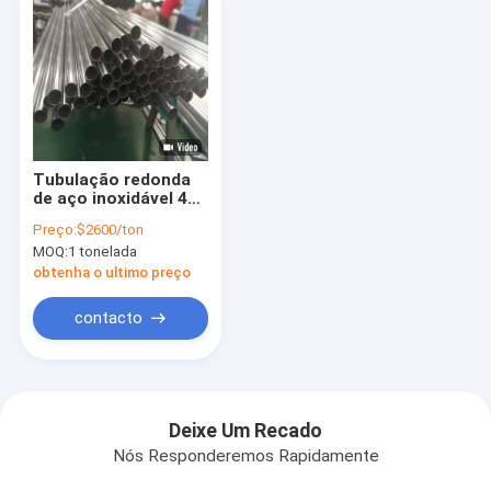
Tubulação redonda
de aço inoxidável 402
do SUS de AISI 431
Preço:
$2600/ton
201 tubo de 410s 430
MOQ:
1 tonelada
20mm 9mm 304
obtenha o ultimo preço
contacto
Deixe Um Recado
Nós Responderemos Rapidamente