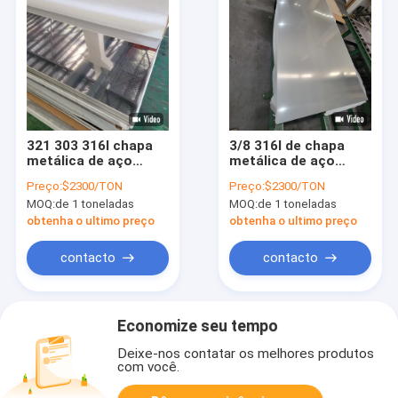
321 303 316l chapa
3/8 316l de chapa
metálica de aço
metálica de aço
inoxidável 5mm folha
inoxidável 4' X 8' 304
Preço:
$2300/TON
Preço:
$2300/TON
de aço inoxidável 4x8
0.1mm 3mm 5
MOQ:
de 1 toneladas
MOQ:
de 1 toneladas
de 16 calibres
milímetros
laminados
obtenha o ultimo preço
obtenha o ultimo preço
contacto
contacto
Economize seu tempo
Deixe-nos contatar os melhores produtos
com você.