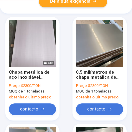
Dê a sua exigência
Chapa metálica de
0,5 milímetros de
aço inoxidável
chapa metálica de
laminada a alta
aço inoxidável 316l
Preço:
$2300/TON
Preço:
$2300/TON
temperatura 4x8
MOQ:
de 1 toneladas
MOQ:
de 1 toneladas
3mm nenhum 1
revestimento
obtenha o ultimo preço
obtenha o ultimo preço
contacto
contacto