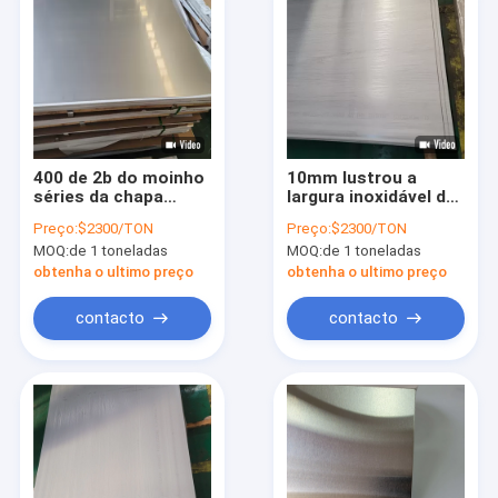
400 de 2b do moinho
10mm lustrou a
séries da chapa
largura inoxidável de
metálica de aço
aço inoxidável da
Preço:
$2300/TON
Preço:
$2300/TON
inoxidável 316 do
placa 1.22m da chapa
MOQ:
de 1 toneladas
MOQ:
de 1 toneladas
revestimento 416
metálica 316l
larguras 1000mm
laminada
obtenha o ultimo preço
obtenha o ultimo preço
1220mm 1500mm
contacto
contacto
Para casa
Produtos
Vídeos