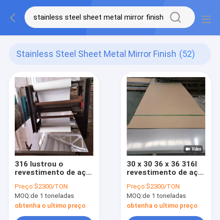
Stainless Steel Sheet Metal Mirror Finish
(52)
316 lustrou o
30 x 30 36 x 36 316l
revestimento de aço
revestimento de aço
inoxidável do espelho
inoxidável da chapa
Preço:
$2300/TON
Preço:
$2300/TON
da chapa metálica
metálica 2b 2
MOQ:
de 1 toneladas
MOQ:
de 1 toneladas
laminou No.4 o cetim
milímetros 1,5
No.8 8k
milímetros
obtenha o ultimo preço
obtenha o ultimo preço