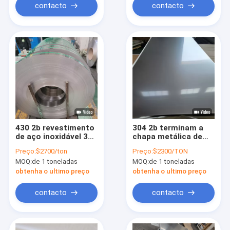
contacto
contacto
430 2b revestimento
304 2b terminam a
de aço inoxidável 316
chapa metálica de
da chapa metálica 2b
aço inoxidável 1
Preço:
$2700/ton
Preço:
$2300/TON
padrão de Aisi Astm
milímetro 1.2Mm
MOQ:
de 1 toneladas
MOQ:
de 1 toneladas
de 304 SUS
1.5Mm 2.0mm
obtenha o ultimo preço
obtenha o ultimo preço
contacto
contacto