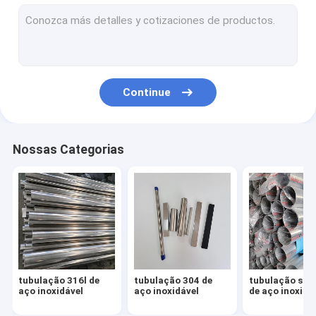
Folha 304 de aço inoxidável
folha 316l de aço inoxidável
placa 316 de aço inoxidável
Continue
folha de aço inoxidável do espelho
folha de aço inoxidável escovada
Nossas Categorias
bobina de aço inoxidável
Tubulação da liga de alumínio
Folha da liga de alumínio
Bobina da liga de alumínio
tubulação 316l de
tubulação 304 de
tubulação sol
encaixes de aço inoxidável
aço inoxidável
aço inoxidável
de aço inoxidá