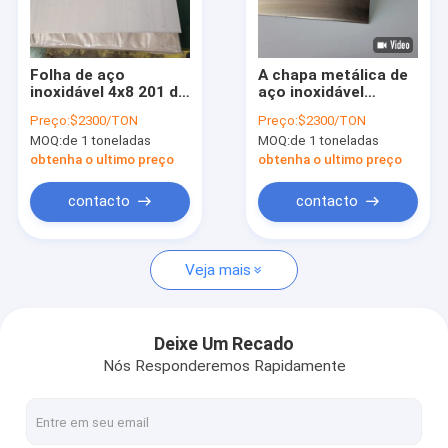
Sobre nós
Visita à fábrica
Folha de aço
A chapa metálica de
inoxidável 4x8 201 do
aço inoxidável
Controle de qualidade
revestimento do
escovada preta 2mm
Preço:
$2300/TON
Preço:
$2300/TON
espelho da hora do
48 x 96 escovou o
MOQ:
de 1 toneladas
MOQ:
de 1 toneladas
Cr 301 304 304L 316
painel de aço 403f
Solicite um orçamento
310 312 316L
404 409 430f
obtenha o ultimo preço
obtenha o ultimo preço
contacto
contacto
tubulação 316l de aço inoxidável
Veja mais
tubulação 304 de aço inoxidável
tubulação soldada de aço inoxidável
Deixe Um Recado
Nós Responderemos Rapidamente
os ss sem emenda conduzem
Folha de metal de aço inoxidável