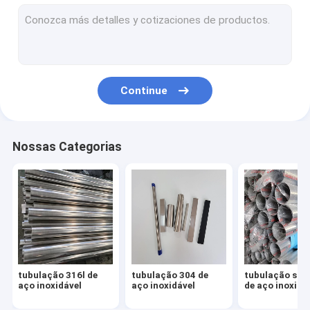
Folha 304 de aço inoxidável
folha 316l de aço inoxidável
placa 316 de aço inoxidável
Continue
folha de aço inoxidável do espelho
folha de aço inoxidável escovada
Nossas Categorias
bobina de aço inoxidável
Tubulação da liga de alumínio
Folha da liga de alumínio
Bobina da liga de alumínio
tubulação 316l de
tubulação 304 de
tubulação sol
encaixes de aço inoxidável
aço inoxidável
aço inoxidável
de aço inoxidá