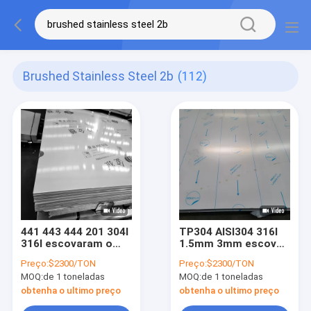
Brushed Stainless Steel 2b
(112)
441 443 444 201 304l
TP304 AISI304 316l
316l escovaram o
1.5mm 3mm escovou
painel de aço
fornecedores de aço
Preço:
$2300/TON
Preço:
$2300/TON
inoxidável
inoxidável das folhas
MOQ:
de 1 toneladas
MOQ:
de 1 toneladas
escovaram a placa
de aço 2b
obtenha o ultimo preço
obtenha o ultimo preço
terminaram