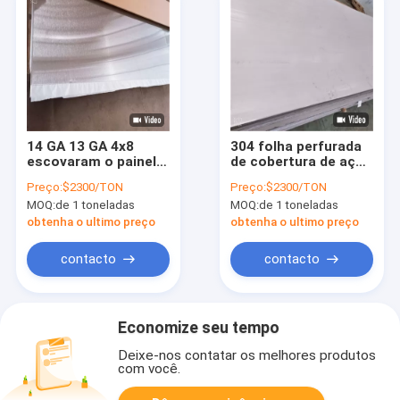
14 GA 13 GA 4x8
304 folha perfurada
escovaram o painel
de cobertura de aço
de aço inoxidável 201
inoxidável escovada
Preço:
$2300/TON
Preço:
$2300/TON
que da chapa
categoria de 0,9
MOQ:
de 1 toneladas
MOQ:
de 1 toneladas
metálica 202 316 Ss
milímetros Ss 304
chapeiam laminado a
completa duramente
obtenha o ultimo preço
obtenha o ultimo preço
alta temperatura
contacto
contacto
Economize seu tempo
Deixe-nos contatar os melhores produtos
com você.