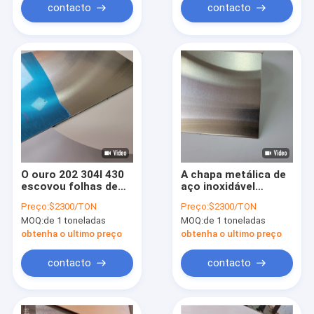
contacto
contacto
O ouro 202 304l 430
A chapa metálica de
escovou folhas de
aço inoxidável
aço inoxidável 4 x 8 a
escovada preta 2mm
Preço:
$2300/TON
Preço:
$2300/TON
folha de aço
48 x 96 escovou o
MOQ:
de 1 toneladas
MOQ:
de 1 toneladas
inoxidável dos
painel de aço 403f
VAGABUNDOS de #4
404 409 430f
obtenha o ultimo preço
obtenha o ultimo preço
2B 202
contacto
contacto