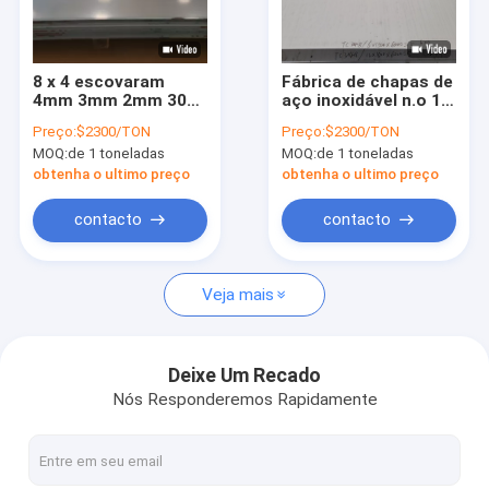
Sobre nós
Visita à fábrica
8 x 4 escovaram
Fábrica de chapas de
4mm 3mm 2mm 304
aço inoxidável n.o 1
Controle de qualidade
que a folha de aço
laminadas a frio de
Preço:
$2300/TON
Preço:
$2300/TON
inoxidável 2b termina
espessura de 6 mm
MOQ:
de 1 toneladas
MOQ:
de 1 toneladas
a placa 310 Ss316
Astm 310 304 316
Solicite um orçamento
obtenha o ultimo preço
obtenha o ultimo preço
contacto
contacto
tubulação 316l de aço inoxidável
Veja mais
tubulação 304 de aço inoxidável
tubulação soldada de aço inoxidável
Deixe Um Recado
Nós Responderemos Rapidamente
os ss sem emenda conduzem
Folha de metal de aço inoxidável