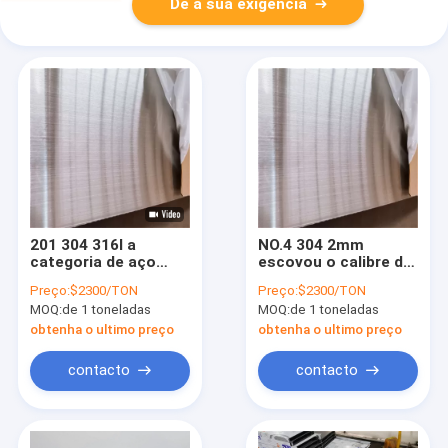
Dê a sua exigência
201 304 316l a
NO.4 304 2mm
categoria de aço
escovou o calibre de
inoxidável 316 NO.4
aço inoxidável 0,036
Preço:
$2300/TON
Preço:
$2300/TON
da placa do Sus 316
12 x 5 da folha 20
MOQ:
de 1 toneladas
MOQ:
de 1 toneladas
escovou o painel de
aço inoxidável #4
obtenha o ultimo preço
obtenha o ultimo preço
contacto
contacto