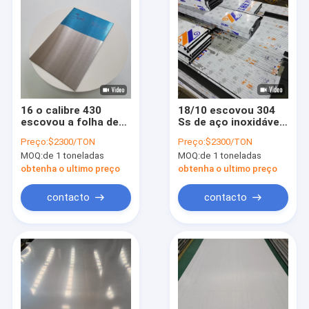
16 o calibre 430
18/10 escovou 304
escovou a folha de
Ss de aço inoxidável
aço inoxidável 1
escovam a folha
Preço:
$2300/TON
Preço:
$2300/TON
milímetro de
inoxidável escovada
MOQ:
de 1 toneladas
MOQ:
de 1 toneladas
revestimento No.4
folha do
grosso laminado
revestimento
obtenha o ultimo preço
obtenha o ultimo preço
contacto
contacto
Para casa
Produtos
Vídeos