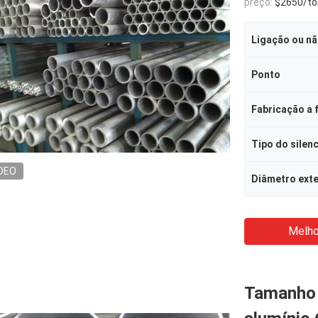
preço:
$2650/to
Ligação ou n
Ponto
Fabricação a f
Tipo do silen
DEO
Diâmetro ext
Melho
Tamanho 