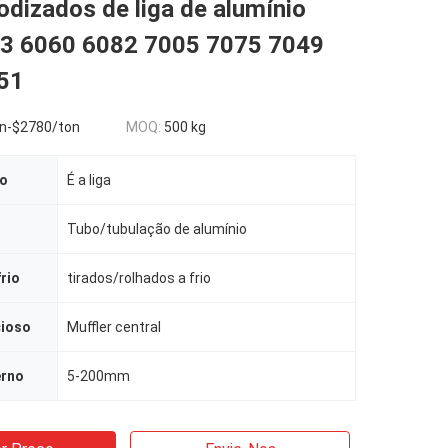
dizados de liga de alumínio
3 6060 6082 7005 7075 7049
51
n-$2780/ton
MOQ:
500 kg
ão
É a liga
Tubo/tubulação de alumínio
rio
tirados/rolhados a frio
cioso
Muffler central
erno
5-200mm