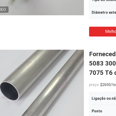
DEO
Diâmetro ext
Melho
Forneced
5083 300
7075 T6 
preço:
$2650/to
Ligação ou n
Ponto