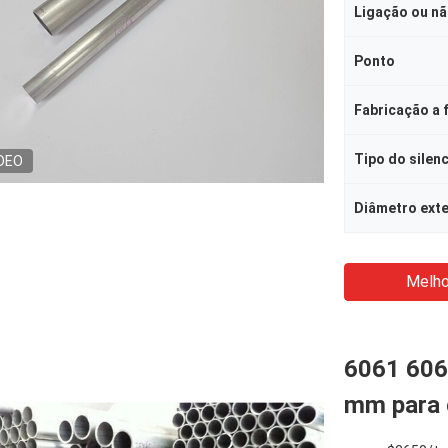
Ligação ou n
Ponto
Fabricação a f
Tipo do silen
DEO
Diâmetro ext
Melho
6061 6063
mm para e