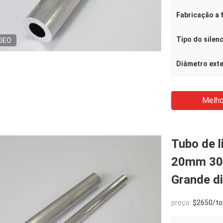
Fabricação a f
Tipo do silen
DEO
Diâmetro ext
Melho
Tubo de l
20mm 30
Grande d
preço:
$2650/to