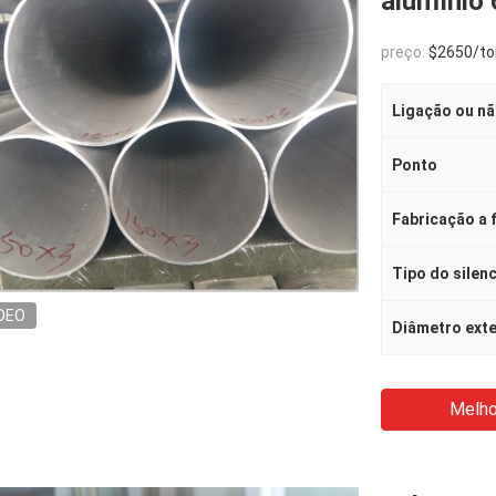
alumínio
preço:
$2650/to
Ligação ou n
Ponto
Fabricação a f
Tipo do silen
DEO
Diâmetro ext
Melho