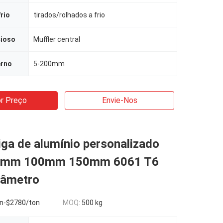
rio
tirados/rolhados a frio
cioso
Muffler central
erno
5-200mm
r Preço
Envie-Nos
iga de alumínio personalizado
mm 100mm 150mm 6061 T6
iâmetro
n-$2780/ton
MOQ:
500 kg