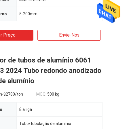
erno
5-200mm
r Preço
Envie-Nos
or de tubos de alumínio 6061
3 2024 Tubo redondo anodizado
de alumínio
n-$2780/ton
MOQ:
500 kg
ão
É a liga
Tubo/tubulação de alumínio