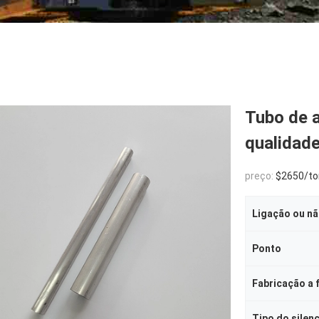
Tubo de a
qualidade
preço:
$2650/to
Ligação ou n
Ponto
Fabricação a f
Tipo do silen