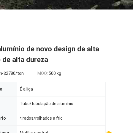
lumínio de novo design de alta
 de alta dureza
n-$2780/ton
MOQ:
500 kg
ão
É a liga
Tubo/tubulação de alumínio
rio
tirados/rolhados a frio
cioso
Muffler central