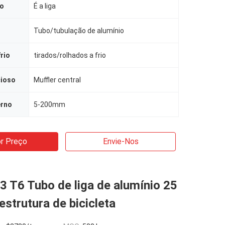
ão
É a liga
Tubo/tubulação de alumínio
rio
tirados/rolhados a frio
cioso
Muffler central
erno
5-200mm
r Preço
Envie-Nos
 T6 Tubo de liga de alumínio 25
strutura de bicicleta