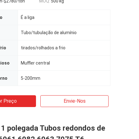
n-$2780/ton
MOQ:
500 kg
ão
É a liga
Tubo/tubulação de alumínio
rio
tirados/rolhados a frio
cioso
Muffler central
erno
5-200mm
r Preço
Envie-Nos
1 polegada Tubos redondos de