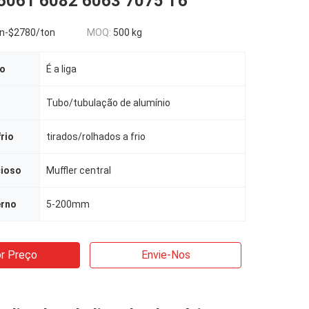
 6061 6082 6063 7075 T6
n-$2780/ton
MOQ:
500 kg
ão
É a liga
Tubo/tubulação de alumínio
rio
tirados/rolhados a frio
cioso
Muffler central
erno
5-200mm
r Preço
Envie-Nos