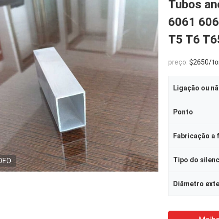
Tubos ano
6061 606
T5 T6 T6
preço:
$2650/to
Ligação ou n
Ponto
Fabricação a f
Tipo do silen
DEO
Diâmetro ext