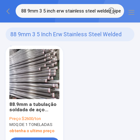
88 9mm 3 5 Inch Erw Stainless Steel Welded
Pipe
(1)
88.9mm a tubulação
soldada de aço
inoxidável 304h 304l
Preço:
$2600/ton
Ss de um Erw de 3,5
MOQ:
DE 1 TONELADAS
polegadas conduzem
a soldadura
obtenha o ultimo preço