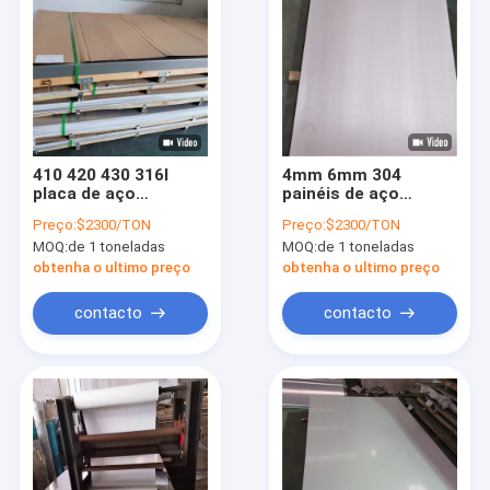
410 420 430 316l
4mm 6mm 304
placa de aço
painéis de aço
inoxidável 3mm 5mm
inoxidável 4x8 da
Preço:
$2300/TON
Preço:
$2300/TON
6mm 1/4 de folha de
placa de aço
MOQ:
de 1 toneladas
MOQ:
de 1 toneladas
aço inoxidável do
inoxidável de Astm
calibre 304 dos furos
Ss 304 da folha
obtenha o ultimo preço
obtenha o ultimo preço
16
contacto
contacto
Para casa
Produtos
Vídeos