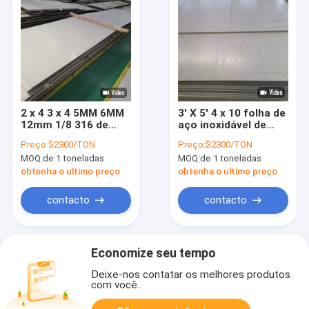
2 x 4 3 x 4 5MM 6MM
3' X 5' 4 x 10 folha de
12mm 1/8 316 de
aço inoxidável de
placa de aço
2mm 3mm 316 Astm
Preço:
$2300/TON
Preço:
$2300/TON
inoxidável Astm 201
316 1.2m 3m
MOQ:
de 1 toneladas
MOQ:
de 1 toneladas
316 304
perfurados
obtenha o ultimo preço
obtenha o ultimo preço
contacto
contacto
Economize seu tempo
Deixe-nos contatar os melhores produtos
com você.