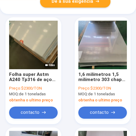
Dê a sua exigência
Folha super Astm
1,6 milímetros 1,5
A240 Tp316 de aço
milímetro 303 chapa
inoxidável de No.4
metálica 302 316 de
Preço:
$2300/TON
Preço:
$2300/TON
3mm 316 com
aço inoxidável para
MOQ:
de 1 toneladas
MOQ:
de 1 toneladas
pacote do Pvc
paredes da cozinha
obtenha o ultimo preço
obtenha o ultimo preço
contacto
contacto