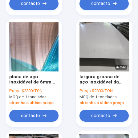
contacto
contacto
placa de aço
largura grossa de
inoxidável de 6mm
aço inoxidável da
Aisi 316
superfície NO.1 3m
Preço:
$2300/TON
Preço:
$2300/TON
da placa 6mm de Aisi
MOQ:
de 1 toneladas
MOQ:
de 1 toneladas
316 do Sus de 10ga
11ga 316h
obtenha o ultimo preço
obtenha o ultimo preço
contacto
contacto