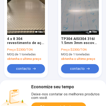
4 x 8 304
TP304 AISI304 316l
revestimento de aço
1.5mm 3mm escovou
inoxidável 4x8 da
fornecedores de aço
Preço:
$2300/TON
Preço:
$2300/TON
folha 2b gravados da
inoxidável das folhas
MOQ:
de 1 toneladas
MOQ:
de 1 toneladas
folha 3mm Ss 304
laminado a alta
obtenha o ultimo preço
obtenha o ultimo preço
temperatura
contacto
contacto
Economize seu tempo
Deixe-nos contatar os melhores produtos
com você.