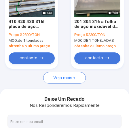
Sobre nós
Visita à fábrica
410 420 430 316l
201 304 316 a folha
placa de aço
de aço inoxidável do
Controle de qualidade
inoxidável 3mm 5mm
revestimento de
Preço:
$2300/TON
Preço:
$2300/TON
6mm 1/4 de folha de
310s 2b laminou
MOQ:
de 1 toneladas
MOQ:
DE 1 TONELADAS
aço inoxidável do
1220*2440mm
Solicite um orçamento
calibre 304 dos furos
obtenha o ultimo preço
obtenha o ultimo preço
16
contacto
contacto
tubulação 316l de aço inoxidável
Veja mais
tubulação 304 de aço inoxidável
tubulação soldada de aço inoxidável
Deixe Um Recado
Nós Responderemos Rapidamente
os ss sem emenda conduzem
Folha de metal de aço inoxidável