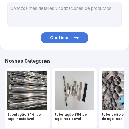
Folha 304 de aço inoxidável
folha 316l de aço inoxidável
placa 316 de aço inoxidável
Continue
folha de aço inoxidável do espelho
folha de aço inoxidável escovada
Nossas Categorias
bobina de aço inoxidável
Tubulação da liga de alumínio
Folha da liga de alumínio
Bobina da liga de alumínio
tubulação 316l de
tubulação 304 de
tubulação sol
encaixes de aço inoxidável
aço inoxidável
aço inoxidável
de aço inoxidá