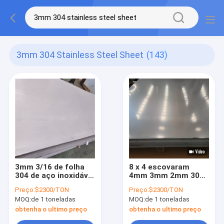
3mm 304 Stainless Steel Sheet
(143)
3mm 3/16 de folha
8 x 4 escovaram
304 de aço inoxidável
4mm 3mm 2mm 304
para o
que a folha de aço
Preço:
$2300/TON
Preço:
$2300/TON
abastecimento de
inoxidável 2b termina
MOQ:
de 1 toneladas
MOQ:
de 1 toneladas
água
a placa 310 Ss316
obtenha o ultimo preço
obtenha o ultimo preço