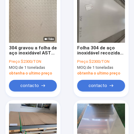
304 gravou a folha de
Folha 304 de aço
aço inoxidável ASTM
inoxidável recozida
A240 0.5mm 3mm
brilhante dura de 1/2
Preço:
$2300/TON
Preço:
$2300/TON
laminados a alta
MOQ:
de 1 toneladas
MOQ:
de 1 toneladas
temperatura
obtenha o ultimo preço
obtenha o ultimo preço
contacto
contacto
Para casa
Produtos
Vídeos