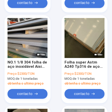
contacto
contacto
NO.1 1/8 304 folha de
Folha super Astm
aço inoxidável Aisi
A240 Tp316 de aço
304 3mm 5mm e
inoxidável de No.4
Preço:
$2300/TON
Preço:
$2300/TON
6mm para o trem do
3mm 316 com
MOQ:
de 1 toneladas
MOQ:
de 1 toneladas
avião
pacote do Pvc
obtenha o ultimo preço
obtenha o ultimo preço
contacto
contacto