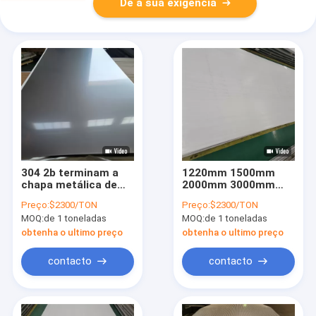
Dê a sua exigência
304 2b terminam a
1220mm 1500mm
chapa metálica de
2000mm 3000mm
aço inoxidável 1
304 calibre perfurado
Preço:
$2300/TON
Preço:
$2300/TON
milímetro 1.2Mm
de aço inoxidável da
MOQ:
de 1 toneladas
MOQ:
de 1 toneladas
1.5Mm 2.0mm
folha 16 laminado a
alta temperatura
obtenha o ultimo preço
obtenha o ultimo preço
contacto
contacto