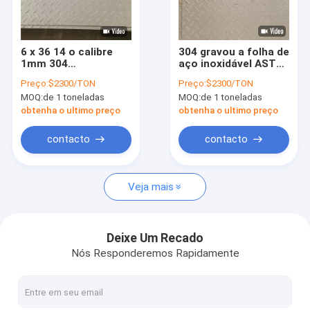
Sobre nós
Visita à fábrica
6 x 36 14 o calibre
304 gravou a folha de
1mm 304
aço inoxidável ASTM
Controle de qualidade
fornecedores de aço
A240 0.5mm 3mm
Preço:
$2300/TON
Preço:
$2300/TON
inoxidável da folha
laminados a alta
MOQ:
de 1 toneladas
MOQ:
de 1 toneladas
2b 304 gravou a
temperatura
Solicite um orçamento
placa de aço
obtenha o ultimo preço
obtenha o ultimo preço
contacto
contacto
tubulação 316l de aço inoxidável
Veja mais
tubulação 304 de aço inoxidável
tubulação soldada de aço inoxidável
Deixe Um Recado
Nós Responderemos Rapidamente
os ss sem emenda conduzem
Folha de metal de aço inoxidável