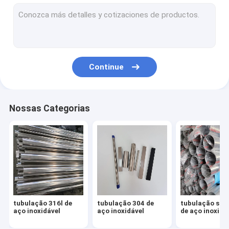
Folha 304 de aço inoxidável
folha 316l de aço inoxidável
placa 316 de aço inoxidável
Continue
folha de aço inoxidável do espelho
folha de aço inoxidável escovada
Nossas Categorias
bobina de aço inoxidável
Tubulação da liga de alumínio
Folha da liga de alumínio
Bobina da liga de alumínio
tubulação 316l de
tubulação 304 de
tubulação sol
encaixes de aço inoxidável
aço inoxidável
aço inoxidável
de aço inoxidá