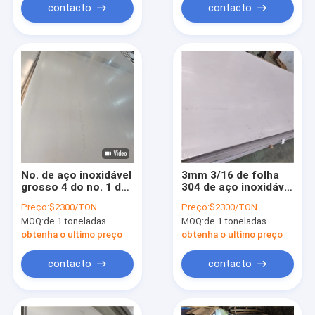
contacto
contacto
No. de aço inoxidável
3mm 3/16 de folha
grosso 4 do no. 1 da
304 de aço inoxidável
placa 304 304L 316L
para o
Preço:
$2300/TON
Preço:
$2300/TON
310S 316ti de AISI
abastecimento de
MOQ:
de 1 toneladas
MOQ:
de 1 toneladas
10mm
água
obtenha o ultimo preço
obtenha o ultimo preço
contacto
contacto