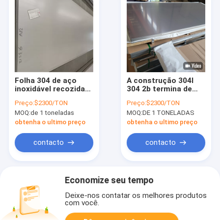
Folha 304 de aço
A construção 304l
inoxidável recozida
304 2b termina de
brilhante dura de 1/2
aço inoxidável
Preço:
$2300/TON
Preço:
$2300/TON
laminado
MOQ:
de 1 toneladas
MOQ:
DE 1 TONELADAS
obtenha o ultimo preço
obtenha o ultimo preço
contacto
contacto
Economize seu tempo
Deixe-nos contatar os melhores produtos
com você.