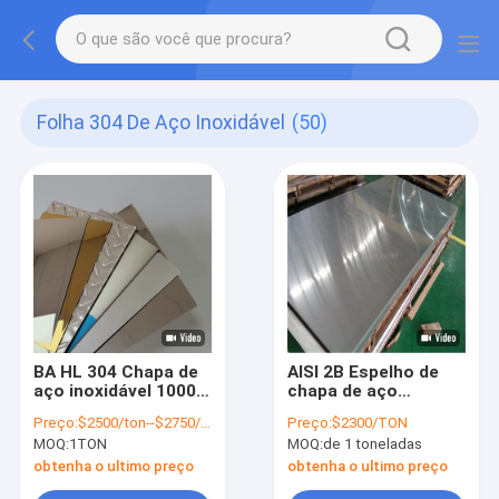
Folha 304 De Aço Inoxidável
(50)
BA HL 304 Chapa de
AISI 2B Espelho de
aço inoxidável 1000
chapa de aço
mm-6000 mm
inoxidável 304L 304
Preço:
$2500/ton--$2750/ton
Preço:
$2300/TON
Comprimento ± 0,02
321 316L 310S 2205
MOQ:
1TON
MOQ:
de 1 toneladas
mm Tolerância
430 100mm
obtenha o ultimo preço
obtenha o ultimo preço