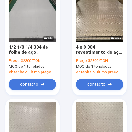
1/2 1/8 1/4 304 de
4 x 8 304
folha de aço
revestimento de aço
inoxidável 5" da placa
inoxidável 4x8 da
Preço:
$2300/TON
Preço:
$2300/TON
1MM 3MM Ss 304
folha 2b gravados da
MOQ:
de 1 toneladas
MOQ:
de 1 toneladas
2mm X 5" para
folha 3mm Ss 304
Windows
laminado a alta
obtenha o ultimo preço
obtenha o ultimo preço
temperatura
contacto
contacto
Para casa
Produtos
Vídeos