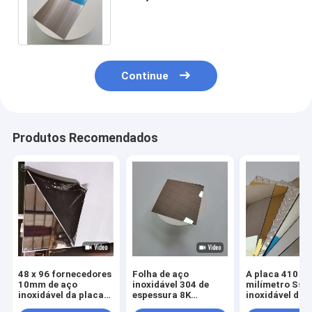
revestimento No.4 grosso
laminado
Continue
Produtos Recomendados
48 x 96 fornecedores
Folha de aço
A placa 410 0,
10mm de aço
inoxidável 304 de
milímetro Ss d
inoxidável da placa
espessura 8K
inoxidável do
de 309s 2mm
acabamento 0,3 mm
revestimento 