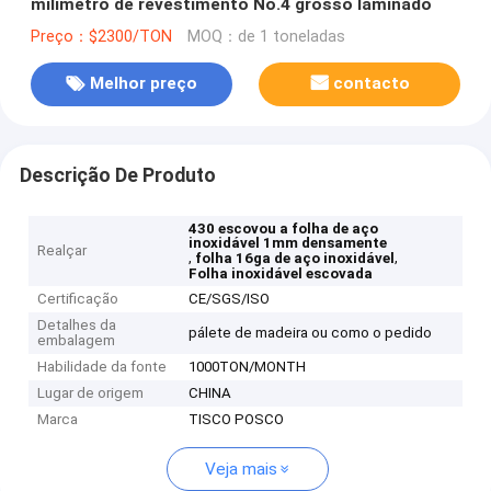
milímetro de revestimento No.4 grosso laminado
Preço：$2300/TON
MOQ：de 1 toneladas
Melhor preço
contacto
Descrição De Produto
430 escovou a folha de aço
inoxidável 1mm densamente
Realçar
,
,
folha 16ga de aço inoxidável
Folha inoxidável escovada
Certificação
CE/SGS/ISO
Detalhes da
pálete de madeira ou como o pedido
embalagem
Habilidade da fonte
1000TON/MONTH
Lugar de origem
CHINA
Marca
TISCO POSCO
Veja mais