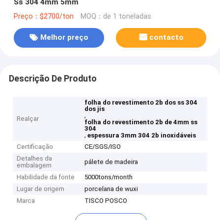
Ss 304 4mm 5mm
Preço：$2700/ton
MOQ：de 1 toneladas
Melhor preço
contacto
Descrição De Produto
folha do revestimento 2b dos ss 304
dos jis
,
Realçar
folha do revestimento 2b de 4mm ss
304
,
espessura 3mm 304 2b inoxidáveis
Certificação
CE/SGS/ISO
Detalhes da
pálete de madeira
embalagem
Habilidade da fonte
5000tons/month
Lugar de origem
porcelana de wuxi
Marca
TISCO POSCO