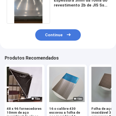
Espessura 3mm da folha do
revestimento 2b de JIS Ss
304 4mm 5mm
Continue
Produtos Recomendados
48 x 96 fornecedores
16 o calibre 430
Folha de aço
10mm de aço
escovou a folha de
inoxidável 304