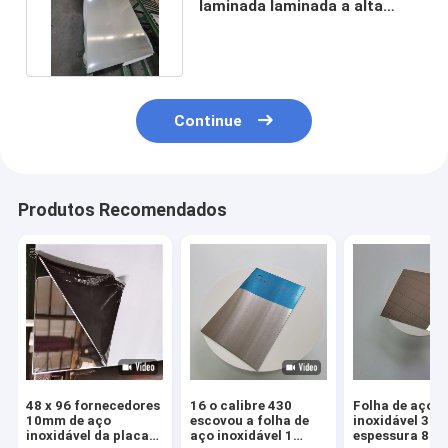
laminada laminada a alta
temperatura 304 2b 1-10mm
Continue
Produtos Recomendados
48 x 96 fornecedores
16 o calibre 430
Folha de aço
10mm de aço
escovou a folha de
inoxidável 304
inoxidável da placa
aço inoxidável 1
espessura 8K