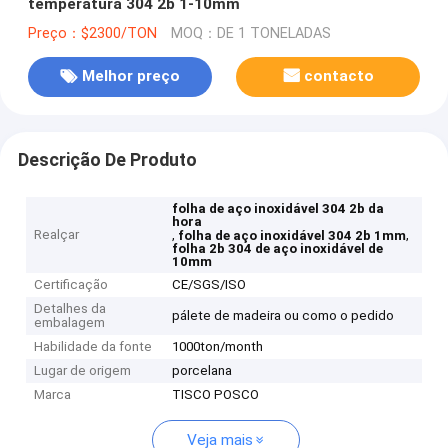
temperatura 304 2b 1-10mm
Preço：$2300/TON
MOQ：DE 1 TONELADAS
Melhor preço
contacto
Descrição De Produto
folha de aço inoxidável 304 2b da
hora
Realçar
,
,
folha de aço inoxidável 304 2b 1mm
folha 2b 304 de aço inoxidável de
10mm
Certificação
CE/SGS/ISO
Detalhes da
pálete de madeira ou como o pedido
embalagem
Habilidade da fonte
1000ton/month
Lugar de origem
porcelana
Marca
TISCO POSCO
Veja mais