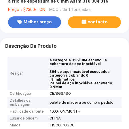
a frio de espessura de 6 mm Astm 310 304 316
Preço：$2300/TON
MOQ：de 1 toneladas
Melhor preço
contacto
Descrição De Produto
a categoria 316l 304 escovou a
cobertura de aço inoxidável
,
304 de aço inoxidável escovados
Realçar
categoria cobrindo 0
,
,
9 milímetros
Painel de aço inoxidável escovado
0.9Mm
Certificação
CE/SGS/ISO
Detalhes da
pálete de madeira ou como o pedido
embalagem
Habilidade da fonte
1000TON/MONTH
Lugar de origem
CHINA
Marca
TISCO POSCO