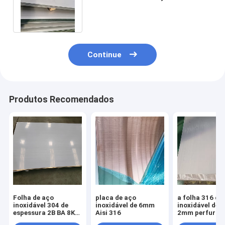
da folha 18 da placa 5mm Ss
316
Continue
Produtos Recomendados
Folha de aço
placa de aço
a folha 316 de
inoxidável 304 de
inoxidável de 6mm
inoxidável de 
espessura 2B BA 8K
Aisi 316
2mm perfurou 
acabamento 0,3 mm
folha de aço