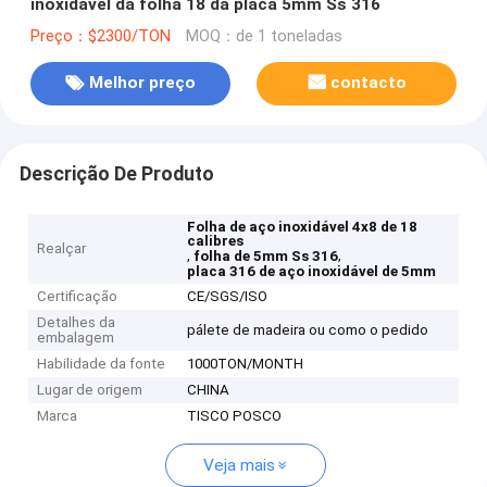
inoxidável da folha 18 da placa 5mm Ss 316
Preço：$2300/TON
MOQ：de 1 toneladas
Melhor preço
contacto
Descrição De Produto
Folha de aço inoxidável 4x8 de 18
calibres
Realçar
,
,
folha de 5mm Ss 316
placa 316 de aço inoxidável de 5mm
Certificação
CE/SGS/ISO
Detalhes da
pálete de madeira ou como o pedido
embalagem
Habilidade da fonte
1000TON/MONTH
Lugar de origem
CHINA
Marca
TISCO POSCO
Veja mais