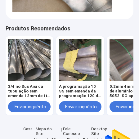
Produtos Recomendados
3/4 no Sus Aisi da
A programação 10
0.2mm 4mm bo
tubulação sem
SS sem emenda da
de alumínio 6
emenda 12mm de 1in
programação 120 da
5052 ISO apro
Sch 80 Ss 316
programação 160
laminou
conduz o tubo de
Enviar inquérito
Enviar inquérito
Enviar inqu
aço inoxidável Astm
de 28mm 35mm
25mm Od
Casa
Mapa do
Fale
Desktop
Site
Conosco
Site