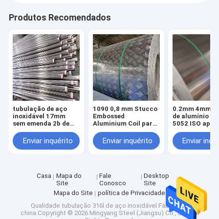
Produtos Recomendados
tubulação de aço
1090 0,8 mm Stucco
0.2mm 4mm bo
inoxidável 17mm
Embossed
de alumínio 6
sem emenda 2b de
Aluminium Coil para
5052 ISO apro
19mm 18mm 16mm
iluminação
para terminar 304
Enviar inquérito
Enviar inquérito
Enviar inqu
316
Casa
Mapa do
Fale
Desktop
Site
Conosco
Site
Mapa do Site
política de Privacidade
Qualidade
tubulação 316l de aço inoxidável
Fábrica da
china.Copyright © 2026 Mingyang Steel (Jiangsu) Co., LTD. All