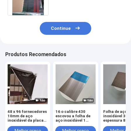
perfuraram a folha 4mm
laminados
Continue
Produtos Recomendados
48 x 96 fornecedores
16 o calibre 430
Folha de aço
10mm de aço
escovou a folha de
inoxidável 304
inoxidável da placa
aço inoxidável 1
espessura 8K
de 309s 2mm
milímetro de
acabamento 0
revestimento No.4
com excelente
Melhor preço
Melhor preço
Melhor pr