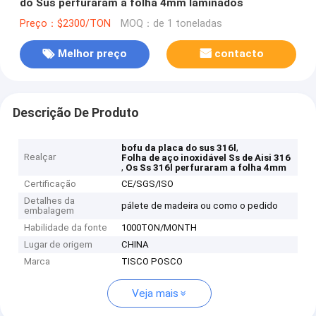
do Sus perfuraram a folha 4mm laminados
Preço：$2300/TON
MOQ：de 1 toneladas
Melhor preço
contacto
Descrição De Produto
,
bofu da placa do sus 316l
Realçar
Folha de aço inoxidável Ss de Aisi 316
,
Os Ss 316l perfuraram a folha 4mm
Certificação
CE/SGS/ISO
Detalhes da
pálete de madeira ou como o pedido
embalagem
Habilidade da fonte
1000TON/MONTH
Lugar de origem
CHINA
Marca
TISCO POSCO
Veja mais