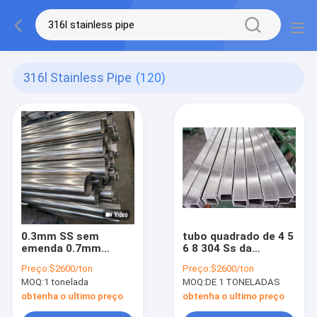
316l Stainless Pipe
(120)
0.3mm SS sem
tubo quadrado de 4 5
emenda 0.7mm
6 8 304 Ss da
quadrados
tubulação de aço
Preço:
$2600/ton
Preço:
$2600/ton
conduzem o RUÍDO
inoxidável da
MOQ:
1 tonelada
MOQ:
DE 1 TONELADAS
Jisco 316h 316L 316
categoria
304h 304L da linha
obtenha o ultimo preço
obtenha o ultimo preço
fina do cetim 320g