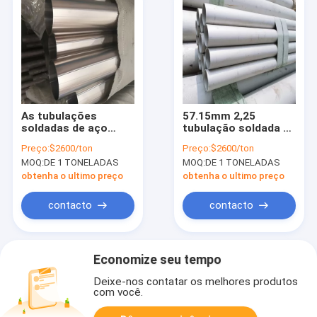
As tubulações
57.15mm 2,25
soldadas de aço
tubulação soldada de
inoxidável redondas
aço inoxidável
Preço:
$2600/ton
Preço:
$2600/ton
programam 40 No.4 o
retangular Sch de 2,5
MOQ:
DE 1 TONELADAS
MOQ:
DE 1 TONELADAS
revestimento
polegadas 40 201
laminado sem
316 laminados a alta
obtenha o ultimo preço
obtenha o ultimo preço
emenda 22mm
temperatura
200mm
contacto
contacto
Economize seu tempo
Deixe-nos contatar os melhores produtos
com você.