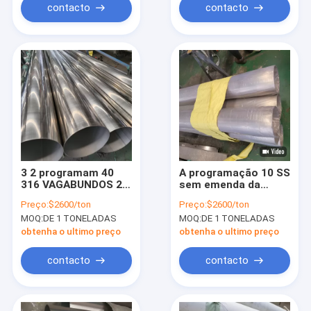
contacto
contacto
3 2 programam 40
A programação 10 SS
316 VAGABUNDOS 2B
sem emenda da
Sa 213 Tp 316l de
programação 120 da
Preço:
$2600/ton
Preço:
$2600/ton
aço inoxidável da
programação 160
MOQ:
DE 1 TONELADAS
MOQ:
DE 1 TONELADAS
tubulação 12mm
conduz o tubo de
13mm 14mm 15mm
aço inoxidável Astm
obtenha o ultimo preço
obtenha o ultimo preço
de 28mm 35mm
25mm Od
contacto
contacto