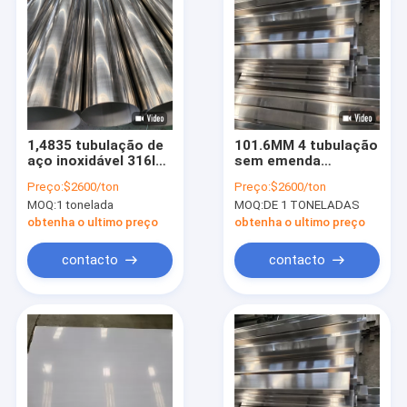
1,4835 tubulação de
101.6MM 4 tubulação
aço inoxidável 316ln
sem emenda
310S 316ti 347H
inoxidável dos Ss 304
Preço:
$2600/ton
Preço:
$2600/ton
1,4845 1,4301 1,4571
da tubulação sem
MOQ:
1 tonelada
MOQ:
DE 1 TONELADAS
para a construção
emenda
obtenha o ultimo preço
obtenha o ultimo preço
contacto
contacto
Para casa
Produtos
Vídeos