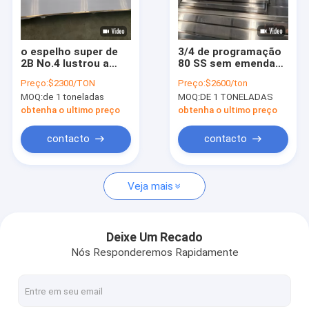
Sobre nós
Visita à fábrica
o espelho super de
3/4 de programação
2B No.4 lustrou a
80 SS sem emenda
Controle de qualidade
placa de aço
conduz 2 polegadas
Preço:
$2300/TON
Preço:
$2600/ton
inoxidável Astm A240
0.5mm para o uso de
MOQ:
de 1 toneladas
MOQ:
DE 1 TONELADAS
Tp316 da folha 316l
envio
Solicite um orçamento
obtenha o ultimo preço
obtenha o ultimo preço
contacto
contacto
tubulação 316l de aço inoxidável
Veja mais
tubulação 304 de aço inoxidável
tubulação soldada de aço inoxidável
Deixe Um Recado
Nós Responderemos Rapidamente
os ss sem emenda conduzem
Folha de metal de aço inoxidável