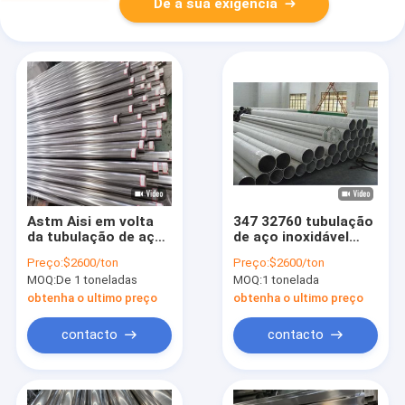
Dê a sua exigência
Astm Aisi em volta
347 32760 tubulação
da tubulação de aço
de aço inoxidável
inoxidável da
sem emenda 904L
Preço:
$2600/ton
Preço:
$2600/ton
tubulação 304 de
soldados A312 A269
MOQ:
De 1 toneladas
MOQ:
1 tonelada
40MM para Buliding
A790 A789 6mm
obtenha o ultimo preço
obtenha o ultimo preço
contacto
contacto