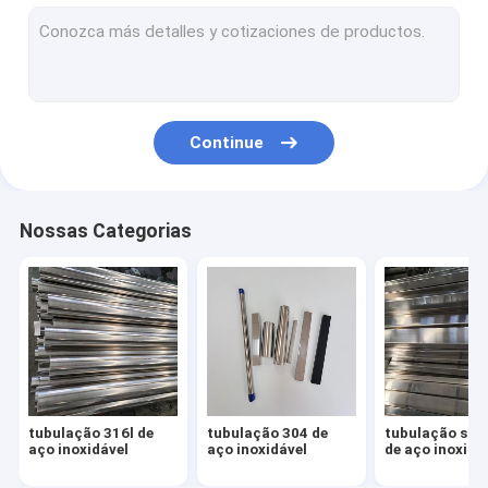
Folha 304 de aço inoxidável
folha 316l de aço inoxidável
placa 316 de aço inoxidável
Continue
folha de aço inoxidável do espelho
folha de aço inoxidável escovada
Nossas Categorias
bobina de aço inoxidável
Tubulação da liga de alumínio
Folha da liga de alumínio
Bobina da liga de alumínio
tubulação 316l de
tubulação 304 de
tubulação sol
encaixes de aço inoxidável
aço inoxidável
aço inoxidável
de aço inoxidá