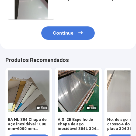
inoxidável ASTM A240 201 202
316
Continue
Produtos Recomendados
BA HL 304 Chapa de
AISI 2B Espelho de
No. de aço ino
aço inoxidável 1000
chapa de aço
grosso 4 do no
mm-6000 mm
inoxidável 304L 304
placa 304 304
Comprimento ± 0,02
321 316L 310S 2205
310S 316ti de 