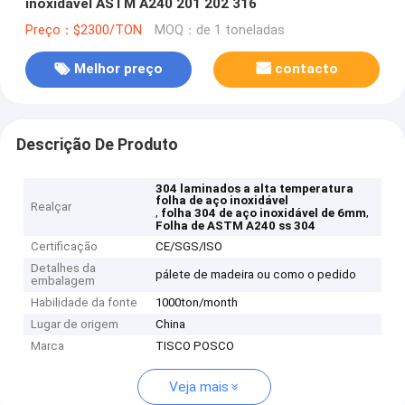
inoxidável ASTM A240 201 202 316
Preço：$2300/TON
MOQ：de 1 toneladas
Melhor preço
contacto
Descrição De Produto
304 laminados a alta temperatura
folha de aço inoxidável
Realçar
,
,
folha 304 de aço inoxidável de 6mm
Folha de ASTM A240 ss 304
Certificação
CE/SGS/ISO
Detalhes da
pálete de madeira ou como o pedido
embalagem
Habilidade da fonte
1000ton/month
Lugar de origem
China
Marca
TISCO POSCO
Veja mais