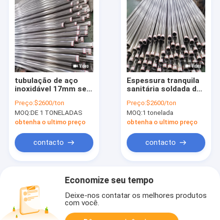
tubulação de aço
Espessura tranquila
inoxidável 17mm sem
sanitária soldada de
emenda 2b de 19mm
aço inoxidável do
Preço:
$2600/ton
Preço:
$2600/ton
18mm 16mm para
tubo 40mm de ASTM
MOQ:
DE 1 TONELADAS
MOQ:
1 tonelada
terminar 304 316
304L
obtenha o ultimo preço
obtenha o ultimo preço
contacto
contacto
Economize seu tempo
Deixe-nos contatar os melhores produtos
com você.