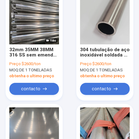
32mm 35MM 38MM
304 tubulação de aço
316 SS sem emenda
inoxidável soldada de
conduzem a
aço inoxidável de
Preço:
$2600/ton
Preço:
$2600/ton
tubulação de aço
Astm A554 24mm
MOQ:
DE 1 TONELADAS
MOQ:
DE 1 TONELADAS
inoxidável recozida
25mm 28mm Erw do
brilhante laminada a
tubo
obtenha o ultimo preço
obtenha o ultimo preço
alta temperatura
contacto
contacto
Para casa
Produtos
Vídeos