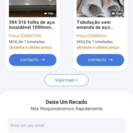
Sobre nós
Visita à fábrica
304 316 folha de aço
Tubulação sem
inoxidável 1000mm
emenda de aço
Controle de qualidade
1mm de 316L 310s
inoxidável da
Preço:
$2300/TON
Preço:
$2600/ton
310
indústria para o
MOQ:
de 1 toneladas
MOQ:
De 1 toneladas
projeto de água 304
Solicite um orçamento
201 316
obtenha o ultimo preço
obtenha o ultimo preço
contacto
contacto
tubulação 316l de aço inoxidável
Veja mais
tubulação 304 de aço inoxidável
tubulação soldada de aço inoxidável
Deixe Um Recado
Nós Responderemos Rapidamente
os ss sem emenda conduzem
Folha de metal de aço inoxidável