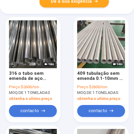
Dê a sua exigência
316 o tubo sem
409 tubulação sem
emenda de aço
emenda 0.1-10mm da
inoxidável 48.3mm
polegada 304 da
Preço:
$2600/ton
Preço:
$2600/ton
42.4MM 45mm Ss
polegada 4 da
MOQ:
DE 1 TONELADAS
MOQ:
DE 1 TONELADAS
conduz sem emenda
tubulação sem
emenda 4,5 de 347h
obtenha o ultimo preço
obtenha o ultimo preço
304 Ss
contacto
contacto