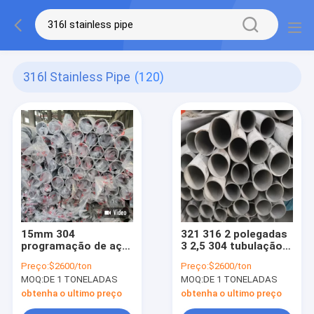
316l Stainless Pipe
(120)
15mm 304
321 316 2 polegadas
programação de aço
3 2,5 304 tubulação
inoxidável 40 0.3-
redonda dos Ss 304
Preço:
$2600/ton
Preço:
$2600/ton
10mm da tubulação
de aço inoxidável da
MOQ:
DE 1 TONELADAS
MOQ:
DE 1 TONELADAS
sem emenda 316
tubulação
obtenha o ultimo preço
obtenha o ultimo preço