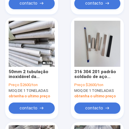
contacto
contacto
50mm 2 tubulação
316 304 201 padrão
inoxidável da
soldado de aço
polegada 304 de aço
inoxidável 100-
Preço:
$2600/ton
Preço:
$2600/ton
inoxidável de Sch 40
1000mm do SUS de
MOQ:
DE 1 TONELADAS
MOQ:
DE 1 TONELADAS
2b No.1 3 da
Astm A312 GB das
tubulação do calibre
tubulações
obtenha o ultimo preço
obtenha o ultimo preço
304 da polegada 16
contacto
contacto