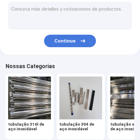
Folha 304 de aço inoxidável
folha 316l de aço inoxidável
placa 316 de aço inoxidável
Continue
folha de aço inoxidável do espelho
folha de aço inoxidável escovada
Nossas Categorias
bobina de aço inoxidável
Tubulação da liga de alumínio
Folha da liga de alumínio
Bobina da liga de alumínio
tubulação 316l de
tubulação 304 de
tubulação sol
encaixes de aço inoxidável
aço inoxidável
aço inoxidável
de aço inoxidá