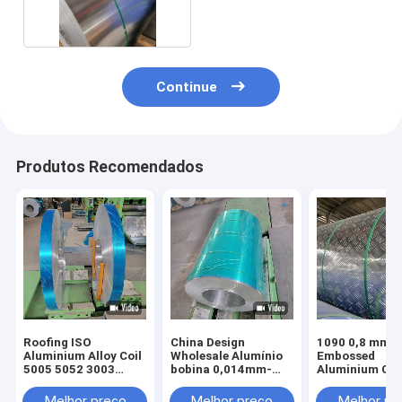
aprovado
Continue
Produtos Recomendados
Roofing ISO
China Design
1090 0,8 mm 
Aluminium Alloy Coil
Wholesale Alumínio
Embossed
5005 5052 3003
bobina 0,014mm-
Aluminium Coi
3004
20mm espessura
iluminação
bobina de alumínio
Melhor preço
Melhor preço
Melhor pr