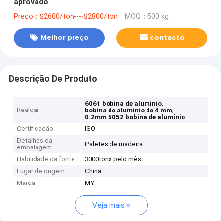
aprovado
Preço：$2600/ton----$2800/ton
MOQ：500 kg
Melhor preço
contacto
Descrição De Produto
,
6061 bobina de alumínio
Realçar
,
bobina de alumínio de 4 mm
0.2mm 5052 bobina de alumínio
Certificação
ISO
Detalhes da
Paletes de madeira
embalagem
Habilidade da fonte
3000tons pelo mês
Lugar de origem
China
Marca
MY
Veja mais