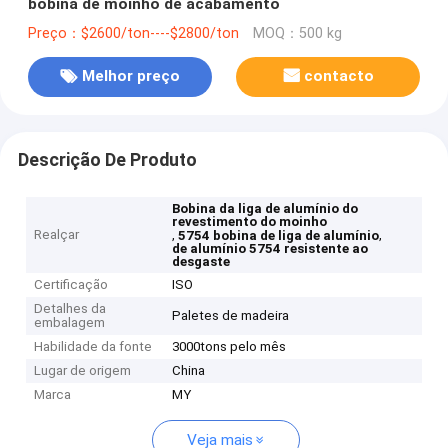
bobina de moinho de acabamento
Preço：$2600/ton----$2800/ton
MOQ：500 kg
Melhor preço
contacto
Descrição De Produto
Bobina da liga de alumínio do
revestimento do moinho
Realçar
,
,
5754 bobina de liga de alumínio
de alumínio 5754 resistente ao
desgaste
Certificação
ISO
Detalhes da
Paletes de madeira
embalagem
Habilidade da fonte
3000tons pelo mês
Lugar de origem
China
Marca
MY
Veja mais