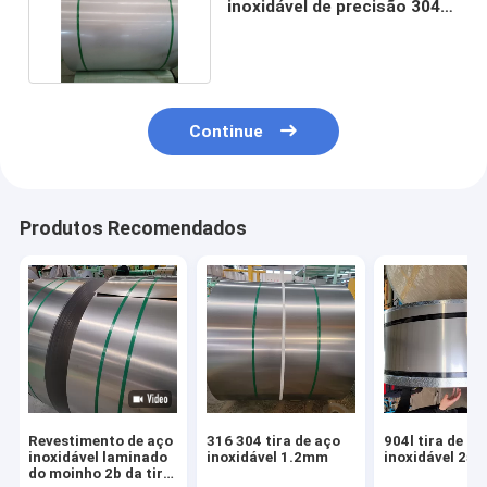
inoxidável de precisão 304
316 0,3 mm-16 mm
Continue
Produtos Recomendados
Revestimento de aço
316 304 tira de aço
904l tira de aç
inoxidável laminado
inoxidável 1.2mm
inoxidável 25
do moinho 2b da tira