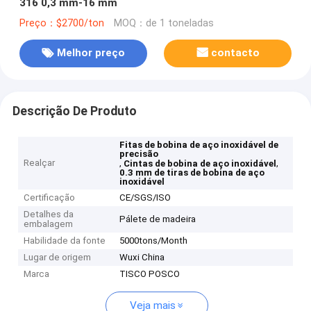
316 0,3 mm-16 mm
Preço：$2700/ton
MOQ：de 1 toneladas
Melhor preço
contacto
Descrição De Produto
Fitas de bobina de aço inoxidável de
precisão
Realçar
,
,
Cintas de bobina de aço inoxidável
0.3 mm de tiras de bobina de aço
inoxidável
Certificação
CE/SGS/ISO
Detalhes da
Pálete de madeira
embalagem
Habilidade da fonte
5000tons/Month
Lugar de origem
Wuxi China
Marca
TISCO POSCO
Veja mais