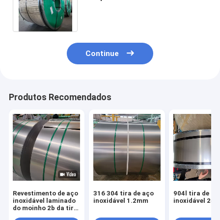
da bobina Ss304 316 de aço
inoxidável
Continue
Produtos Recomendados
Revestimento de aço
316 304 tira de aço
904l tira de aç
inoxidável laminado
inoxidável 1.2mm
inoxidável 25
do moinho 2b da tira
50mm do rolo 2205