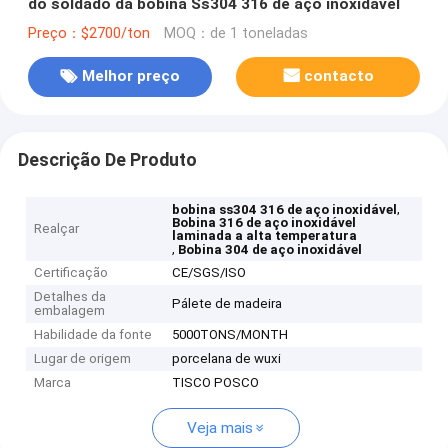
do soldado da bobina Ss304 316 de aço inoxidável
Preço：$2700/ton
MOQ：de 1 toneladas
Melhor preço
contacto
Descrição De Produto
,
bobina ss304 316 de aço inoxidável
Bobina 316 de aço inoxidável
Realçar
laminada a alta temperatura
,
Bobina 304 de aço inoxidável
Certificação
CE/SGS/ISO
Detalhes da
Pálete de madeira
embalagem
Habilidade da fonte
5000TONS/MONTH
Lugar de origem
porcelana de wuxi
Marca
TISCO POSCO
Veja mais