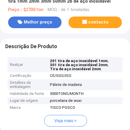
tira 1mm 2mm 3mm 50mm 2b de aço inoxidável
Preço：$2700/ton
MOQ：de 1 toneladas
Melhor preço
contacto
Descrição De Produto
,
201 tira de aço inoxidável 1mm
Realçar
,
301 tira de aço inoxidável 2mm
Tira de aço inoxidável 2mm
Certificação
CE/SGS/ISO
Detalhes da
Pálete de madeira
embalagem
Habilidade da fonte
5000TONS/MONTH
Lugar de origem
porcelana de wuxi
Marca
TISCO POSCO
Veja mais