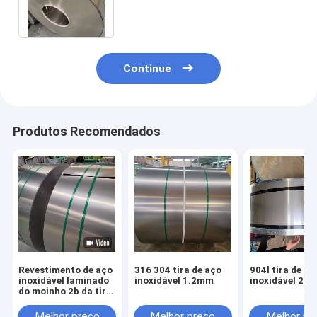
2mm 3mm 50mm 2b de aço
inoxidável
Continue
Produtos Recomendados
Revestimento de aço
316 304 tira de aço
904l tira de aç
inoxidável laminado
inoxidável 1.2mm
inoxidável 25
do moinho 2b da tira
50mm do rolo 2205
Melhor preço
Melhor preço
Melhor pr