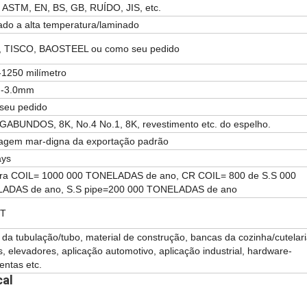
ASTM, EN, BS, GB, RUÍDO, JIS, etc.
do a alta temperatura/laminado
, TISCO, BAOSTEEL ou como seu pedido
1250 milímetro
-3.0mm
seu pedido
GABUNDOS, 8K, No.4 No.1, 8K, revestimento etc. do espelho.
agem mar-digna da exportação padrão
ays
ora COIL= 1000 000 TONELADAS de ano, CR COIL= 800 de S.S 000
ADAS de ano, S.S pipe=200 000 TONELADAS de ano
/T
 da tubulação/tubo, material de construção, bancas da cozinha/cutelari
, elevadores, aplicação automotivo, aplicação industrial, hardware-
entas etc.
cal