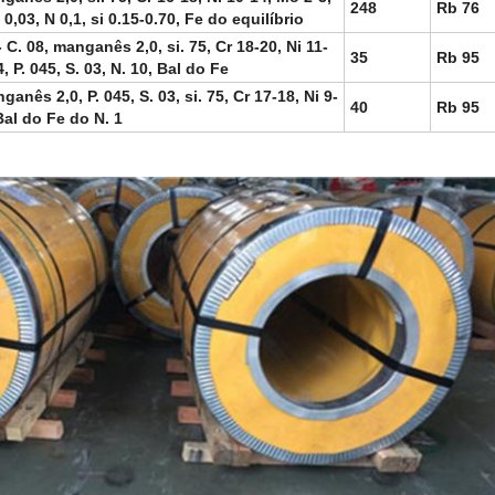
248
Rb 76
 0,03, N 0,1, si 0.15-0.70, Fe do equilíbrio
 C. 08, manganês 2,0, si. 75, Cr 18-20, Ni 11-
35
Rb 95
, P. 045, S. 03, N. 10, Bal do Fe
ganês 2,0, P. 045, S. 03, si. 75, Cr 17-18, Ni 9-
40
Rb 95
 Bal do Fe do N. 1