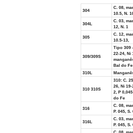
C. 08, man
304
10.5, N. 1
C. 03, man
304L
12, N. 1
C. 12, man
305
10.5-13,
Tipo 309 -
22-24, Ni 
309/309S
manganês 2
Bal do Fe
310L
Manganês 
310: C. 25
26, Ni 19
310 310S
2, P 0,045
do Fe
C. 08, man
316
P. 045, S.
C. 03, man
316L
P. 045, S.
C. 08, man