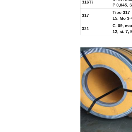
316Ti
P 0,045, S
Tipo 317 -
317
15, Mo 3-4
C. 09, man
321
12, si. 7,