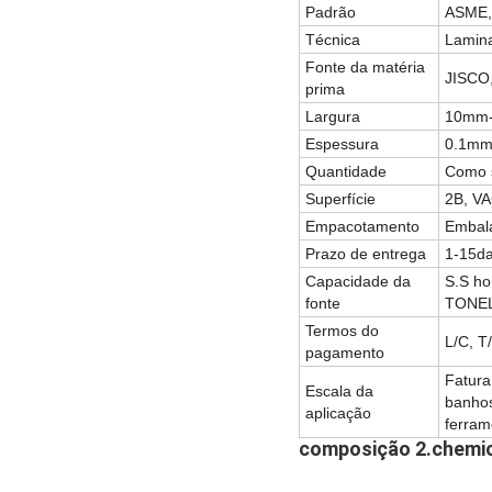
Padrão
ASME, 
Técnica
Lamina
Fonte da matéria
JISCO
prima
Largura
10mm-
Espessura
0.1mm
Quantidade
Como 
Superfície
2B, VA
Empacotamento
Embal
Prazo de entrega
1-15d
Capacidade da
S.S h
fonte
TONEL
Termos do
L/C, T
pagamento
Fatura
Escala da
banhos
aplicação
ferram
composição 2.chemi