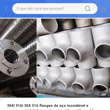
3
/
4
304l 316l 304 316 flanges de aço inoxidável e