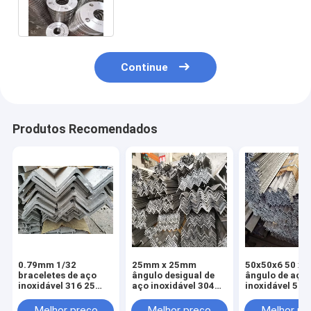
polegadas 40mm 50mm 90mm
Continue
Produtos Recomendados
0.79mm 1/32
25mm x 25mm
50x50x6 50 x 5
braceletes de aço
ângulo desigual de
ângulo de aço
inoxidável 316 25
aço inoxidável 304
inoxidável 50
X.25 40 do ângulo
de 10mm x de 10mm
50mm 75mm A
direito x 40 60mm
316 30mm 35mm
316l 304l 201 
Melhor preço
Melhor preço
Melhor pr