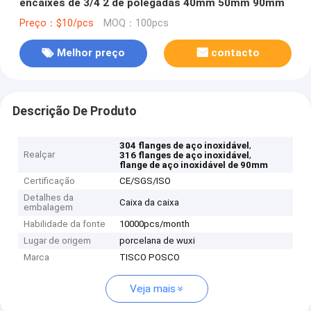
encaixes de 3/4 2 de polegadas 40mm 50mm 90mm
Preço：$10/pcs
MOQ：100pcs
Melhor preço
contacto
Descrição De Produto
,
304 flanges de aço inoxidável
Realçar
,
316 flanges de aço inoxidável
flange de aço inoxidável de 90mm
Certificação
CE/SGS/ISO
Detalhes da
Caixa da caixa
embalagem
Habilidade da fonte
10000pcs/month
Lugar de origem
porcelana de wuxi
Marca
TISCO POSCO
Veja mais