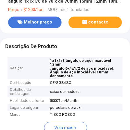
ângulo 1x1x1/8 de 70 x de 70mm 15mm 12mm 10mm
densamente
Preço：$1200/ton
MOQ：de 1 toneladas
Melhor preço
contacto
Descrição De Produto
1x1x1/8 ângulo de aço inoxidável
12mm
Realçar
,
,
ângulo 6x4x1/2 de aço inoxidável
Ângulo de aço inoxidável 10mm
densamente
Certificação
CE/SGS/ISO
Detalhes da
caixa de madeira
embalagem
Habilidade da fonte
5000Ton/Month
Lugar de origem
porcelana de wuxi
Marca
TISCO POSCO
Veja mais