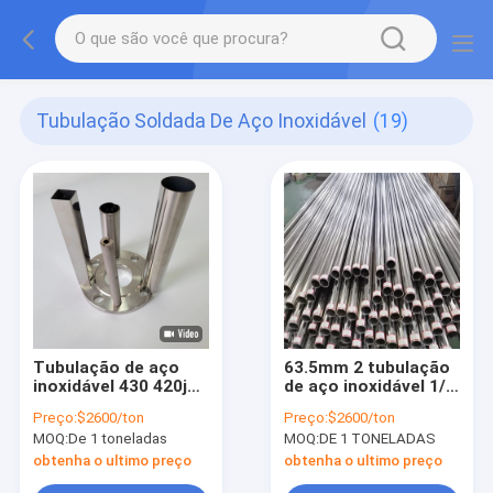
Tubulação Soldada De Aço Inoxidável
(19)
Tubulação de aço
63.5mm 2 tubulação
inoxidável 430 420j2
de aço inoxidável 1/2
420j1 410 5mm da
de solda de Sch 10 8
Preço:
$2600/ton
Preço:
$2600/ton
linha fina 316L do
tubo de aço
MOQ:
De 1 toneladas
MOQ:
DE 1 TONELADAS
cetim do RUÍDO 904L
inoxidável do ruído
17457 da polegada
obtenha o ultimo preço
obtenha o ultimo preço