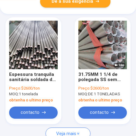
Dê a sua exigência
Espessura tranquila
31.75MM 1 1/4 de
sanitária soldada de
polegada SS sem
aço inoxidável do
emenda conduzem o
Preço:
$2600/ton
Preço:
$2600/ton
tubo 40mm de ASTM
ruído 2448 2391 o
MOQ:
1 tonelada
MOQ:
DE 1 TONELADAS
304L
revestimento de
ASTM A240 304 No.4
obtenha o ultimo preço
obtenha o ultimo preço
contacto
contacto
Veja mais