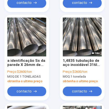
contacto
contacto
a identificação Ss da
1,4835 tubulação de
parede X 26mm de
aço inoxidável 316ln
30mm OD X 2mm
310S 316ti 347H
Preço:
$2600/ton
Preço:
$2600/ton
soldada conduz a
1,4845 1,4301 1,4571
MOQ:
DE 1 TONELADAS
MOQ:
1 tonelada
tubulação inoxidável
para a construção
que solda o SUS AISI
obtenha o ultimo preço
obtenha o ultimo preço
de 310s 317l
contacto
contacto