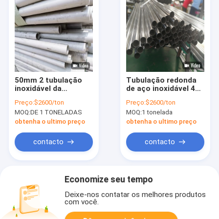
50mm 2 tubulação
Tubulação redonda
inoxidável da
de aço inoxidável 402
polegada 304 de aço
do SUS de AISI 431
Preço:
$2600/ton
Preço:
$2600/ton
inoxidável de Sch 40
201 tubo de 410s 430
MOQ:
DE 1 TONELADAS
MOQ:
1 tonelada
2b No.1 3 da
20mm 9mm 304
tubulação do calibre
obtenha o ultimo preço
obtenha o ultimo preço
304 da polegada 16
contacto
contacto
Economize seu tempo
Deixe-nos contatar os melhores produtos
com você.