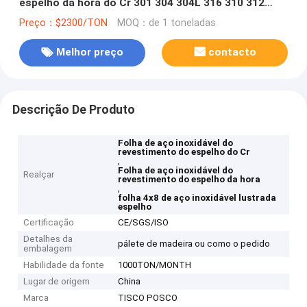
espelho da hora do Cr 301 304 304L 316 310 312
316L
Preço：$2300/TON
MOQ：de 1 toneladas
Melhor preço
contacto
Descrição De Produto
Folha de aço inoxidável do
revestimento do espelho do Cr
,
Folha de aço inoxidável do
Realçar
revestimento do espelho da hora
,
folha 4x8 de aço inoxidável lustrada
espelho
Certificação
CE/SGS/ISO
Detalhes da
pálete de madeira ou como o pedido
embalagem
Habilidade da fonte
1000TON/MONTH
Lugar de origem
China
Marca
TISCO POSCO