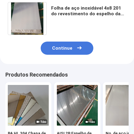
Folha de aço inoxidável 4x8 201
do revestimento do espelho da
hora do Cr 301 304 304L 316 310
312 316L
Continue
Produtos Recomendados
BA HL 304 Chapa de
AISI 2B Espelho de
No. de aço ino