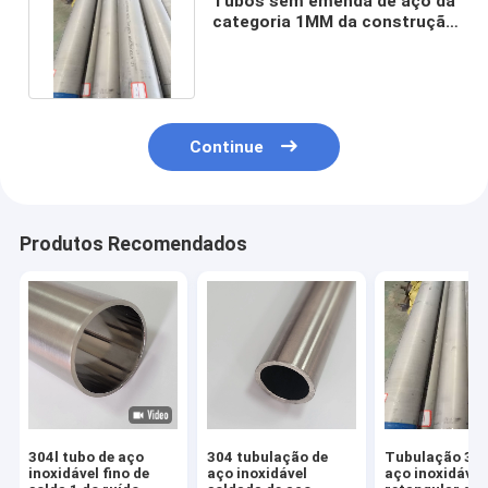
Tubos sem emenda de aço da
categoria 1MM da construção
304 para a indústria
Continue
Produtos Recomendados
304l tubo de aço
304 tubulação de
Tubulação 316
inoxidável fino de
aço inoxidável
aço inoxidável