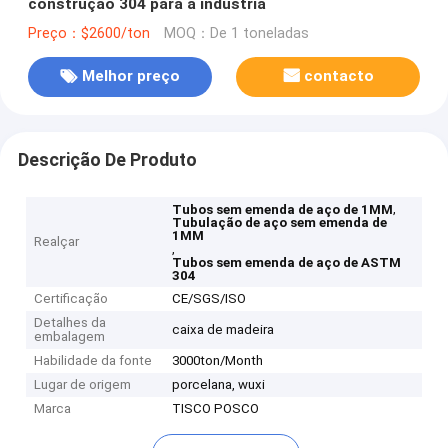
construção 304 para a indústria
Preço：$2600/ton
MOQ：De 1 toneladas
Melhor preço
contacto
Descrição De Produto
,
Tubos sem emenda de aço de 1MM
Tubulação de aço sem emenda de
1MM
Realçar
,
Tubos sem emenda de aço de ASTM
304
Certificação
CE/SGS/ISO
Detalhes da
caixa de madeira
embalagem
Habilidade da fonte
3000ton/Month
Lugar de origem
porcelana, wuxi
Marca
TISCO POSCO