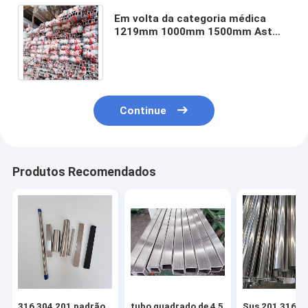
Em volta da categoria médica
1219mm 1000mm 1500mm Astm
A240 Tp 316 da tubulação 4 304
de aço inoxidável
Continue
Produtos Recomendados
316 304 201 padrão
tubo quadrado de 4 5
Sus 201 316 2