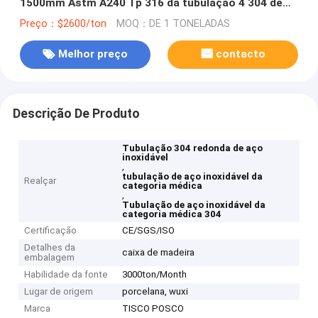
1500mm Astm A240 Tp 316 da tubulação 4 304 de
aço inoxidável
Preço：$2600/ton
MOQ：DE 1 TONELADAS
Melhor preço
contacto
Descrição De Produto
Tubulação 304 redonda de aço
inoxidável
,
tubulação de aço inoxidável da
Realçar
categoria médica
,
Tubulação de aço inoxidável da
categoria médica 304
Certificação
CE/SGS/ISO
Detalhes da
caixa de madeira
embalagem
Habilidade da fonte
3000ton/Month
Lugar de origem
porcelana, wuxi
Marca
TISCO POSCO