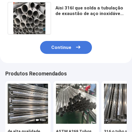
Aisi 316l que solda a tubulação
de exaustão de aço inoxidável
Sch 10 Astm A312 Tp321
Continue
Produtos Recomendados
de alta qualidade
ASTM A269 Tubos
316 o tubo se