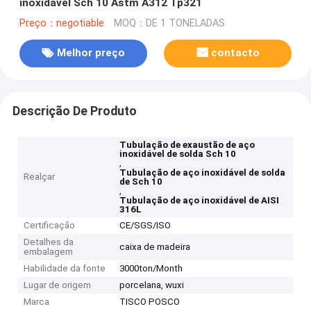
inoxidável Sch 10 Astm A312 Tp321
Preço：negotiable
MOQ：DE 1 TONELADAS
Melhor preço
contacto
Descrição De Produto
Tubulação de exaustão de aço
inoxidável de solda Sch 10
,
Tubulação de aço inoxidável de solda
Realçar
de Sch 10
,
Tubulação de aço inoxidável de AISI
316L
Certificação
CE/SGS/ISO
Detalhes da
caixa de madeira
embalagem
Habilidade da fonte
3000ton/Month
Lugar de origem
porcelana, wuxi
Marca
TISCO POSCO