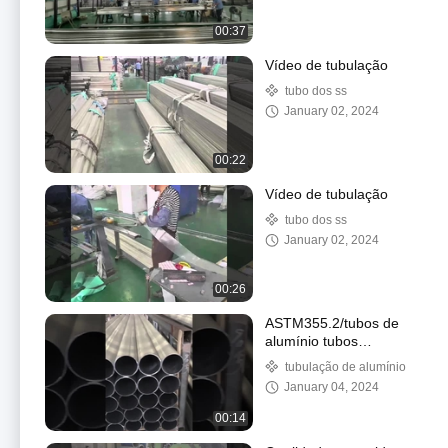
00:37
Vídeo de tubulação
tubo dos ss
January 02, 2024
00:22
Vídeo de tubulação
tubo dos ss
January 02, 2024
00:26
ASTM355.2/tubos de
alumínio tubos
redondos de alumínio
tubulação de alumínio
6063 t5 6061 t6 tubos
January 04, 2024
de alumínio
00:14