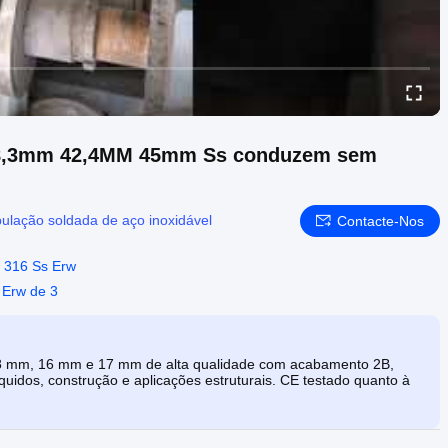
 48,3mm 42,4MM 45mm Ss conduzem sem
bulação soldada de aço inoxidável
Contacte-Nos
 316 Ss Erw
 Erw de 3
18 mm, 16 mm e 17 mm de alta qualidade com acabamento 2B,
íquidos, construção e aplicações estruturais. CE testado quanto à